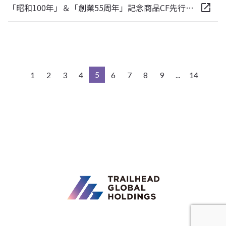
「昭和100年」＆「創業55周年」記念商品CF先行販売200万円達成！店舗で最人気の『昭和（むかし）ラーメン』小売商品を自社ECで販売開始、さらに小売店販売でも全国展開を目指す
5
1
2
3
4
6
7
8
9
...
14