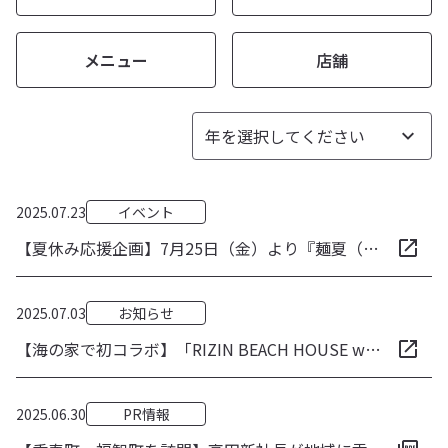
メニュー
店舗
2025.07.23
イベント
【夏休み応援企画】7月25日（金）より『麺夏（めんか）まつり2025』開催！麺類を食べると温泉入浴料が無料、夏休みの思い出づくりを応援！
2025.07.03
お知らせ
【海の家で初コラボ】「RIZIN BEACH HOUSE with 筑豊ラーメン山小屋」を7月5日（土）より期間限定コラボ！本場福岡の豚骨ラーメンを鎌倉から発信
2025.06.30
PR情報