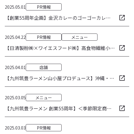
2025.05.01
PR情報
【創業55周年企画】金沢カレーのゴーゴーカレーと九州筑豊ラーメンが互いの商品をセットに5月5日「ゴーゴーカレーの日」よりEC販売！ 相互のプラットフォームを活用し、ご当地グルメで飲食業界の活性化を目指す
2025.04.22
PR情報
メニュー
【日清製粉㈱×ワイエスフード㈱】高食物繊維小麦粉「アミュリア」使用の極太麺を共同開発、既存品の約2倍の食物繊維で進化系麺が完成！人気の極太ワシワシ麺 『やまじろう』などお客様の健康意識してリニューアル
2025.04.01
店舗
【九州筑豊ラーメン山小屋プロデュース】沖縄・宮古島に初出店！『九州ラーメン 匠 produced by 九州筑豊ラーメン山小屋』4月5日グランドオープン！沖縄への出店も視野に物流ルートを確立
2025.03.05
メニュー
【九州筑豊ラーメン 創業55周年】＜季節限定商品 第一弾＞ 大好評の「ごま味噌ラーメン」シリーズを春季限定商品として販売決定！自家製の”肉みそ”をのせた『ごま味噌担々麺』が新登場でラインナップも充実！
2025.03.03
PR情報