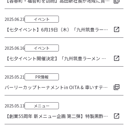
【香春町・福智町を訪問】高田新社長が地域に貢献できるよう相互に連携を図ることを改めて表明
2025.06.23
イベント
【七夕イベント】6月19日（木）「九州筑豊ラーメン山小屋 創業店」で地元保育園児が七夕イベントを開催！願いを込めた短冊の飾りつけや、健やかに大きく育ってくれること願い「七夕ラーメン」を振る舞う
2025.06.16
イベント
【七夕イベント開催決定】「九州筑豊ラーメン 創業店」で地元保育所の園児と6月19日（木）七夕イベントを開催！願いを込めた短冊の飾りつけや、子供たちの健やかな成長を願い『七夕ラーメン』を振る舞う
2025.05.21
PR情報
バーリーカップトーナメントin OITA & 車いすテニス体験会を応援！
2025.05.13
メニュー
【創業55周年 新メニュー企画 第二弾】特製黒酢ダレに梅香るザーサイのせた「冷やし中華」とネギたっぷり爽やかな「ねぎ塩レモン餃子」を食欲増す夏季メニューとして5月19日より販売！6月より自社ECでも