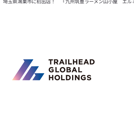
埼玉県鴻巣市に初出店！ 『九州筑豊ラーメン山小屋 エルミこう