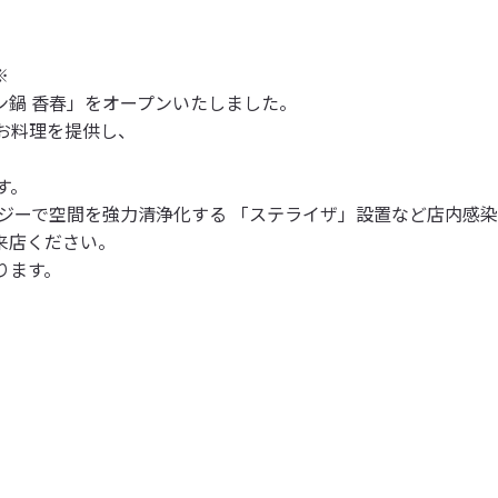
※
モン鍋 香春」をオープンいたしました。
お料理を提供し、
す。
ジーで空間を強力清浄化する 「ステライザ」設置など店内感
来店ください。
ります。