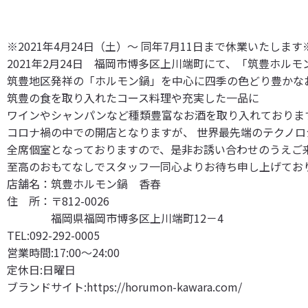
※2021年4月24日（土）～ 同年7月11日まで休業いたします
2021年2月24日 福岡市博多区上川端町にて、「筑豊ホル
筑豊地区発祥の「ホルモン鍋」を中心に四季の色どり豊かな
筑豊の食を取り入れたコース料理や充実した一品に
ワインやシャンパンなど種類豊富なお酒を取り入れておりま
コロナ禍の中での開店となりますが、 世界最先端のテクノロ
全席個室となっておりますので、是非お誘い合わせのうえご
至高のおもてなしでスタッフ一同心よりお待ち申し上げてお
店舗名：筑豊ホルモン鍋 香春
住 所：〒812-0026
福岡県福岡市博多区上川端町12－4
TEL:092-292-0005
営業時間:17:00～24:00
定休日:日曜日
ブランドサイト:
https://horumon-kawara.com/