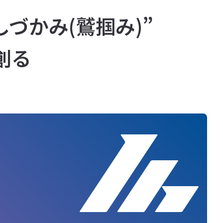
しづかみ(鷲掴み)”
創る