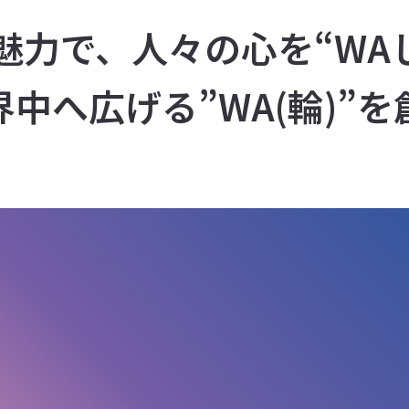
の魅力で、
人々の心を
“WA
界中へ広げる”WA(輪)”を